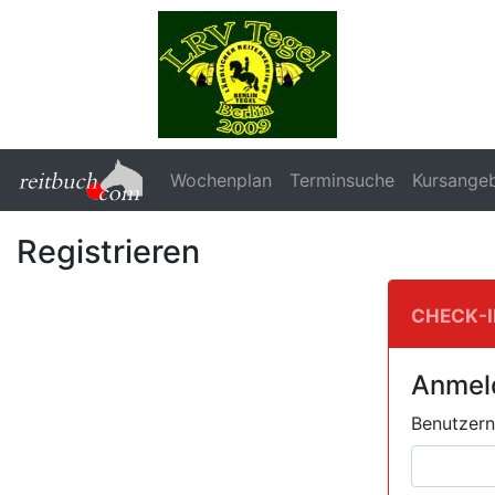
Wochenplan
Terminsuche
Kursange
Registrieren
Check-
Anmel
Benutzer