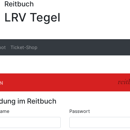
Reitbuch
LRV Tegel
bot
Ticket-Shop
In
dung im Reitbuch
name
Passwort